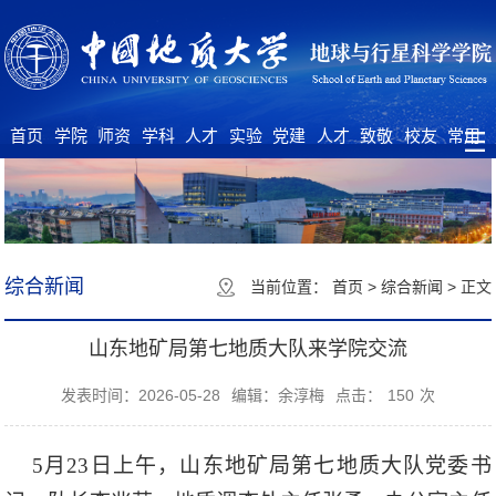
首页
学院
师资
学科
人才
实验
党建
人才
致敬
校友
常用
概况
队伍
建设
培养
中心
工作
招聘
大师
之家
下载
综合新闻
当前位置：
首页
>
综合新闻
>
正文
山东地矿局第七地质大队来学院交流
发表时间：2026-05-28
编辑：余淳梅
点击：
150
次
5月23日上午，山东地矿局第七地质大队党委书