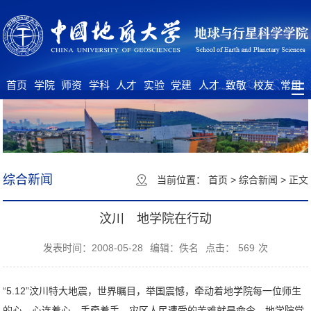
首页
学院
师资
学科
人才
实验
党建
人才
致敬
校友
常用
概况
队伍
建设
培养
中心
工作
招聘
大师
之家
下载
综合新闻
当前位置：
首页
>
综合新闻
>
正文
汶川 地学院在行动
发表时间：2008-05-28
编辑：佚名
点击：
569
次
“5.12”汶川特大地震，世界瞩目，举国震憾，牵动着地学院每一位师生
的心。心连着心，手牵着手，灾区人民遭受的苦难就是命令，地学院党