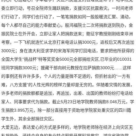
委立即行动，号召全院师生踊跃捐款，支援灾区抗震救灾。一时间老师
们行动了，同学们也行动了，一笔笔捐款如同一股股暖流汇聚、涌动，
每个人都尽自己的能力奉献爱心。殷鸿福院士二次将捐款送到院办，金
振民院士在外开会，立即让家人把捐款送来；鲍征宇教授刚刚结束非洲
考察，一下飞机就连忙从北京打来电话认捐3000元，返校后又再次追加
3000元；身在澳大利亚求学的宋海军同学打回电话，要求把他所获得的
全国大学生“挑战杯”特等奖奖金5000元全部捐给灾区,已毕业的010031
班同学捐款3000元；援藏干部向树元教授在拉萨捐款3000元……这样
的事例还有许许多多，个人的力量是微不足道的，但折射出的“一方有
难，八方支援”的人性光辉的榜样力量却是无穷的。伴随着灾情的发展，
许多老师的捐款额都是追加，再追加，出差、出国的教师纷纷打电话给
家人、同事要求代为捐款。截止5月23日地学院教师捐款8.046万元，学
生捐款3.895万元，除一部分直接用于资助地学院家处重灾区的四川籍
学生外，其余全部捐往灾区。
大爱无边，表达爱心的方式是多样的，地学院老师除在经济上向灾区无
私捐助外，还结合自身的专业特点积极开展科技救灾。湖北省政协常