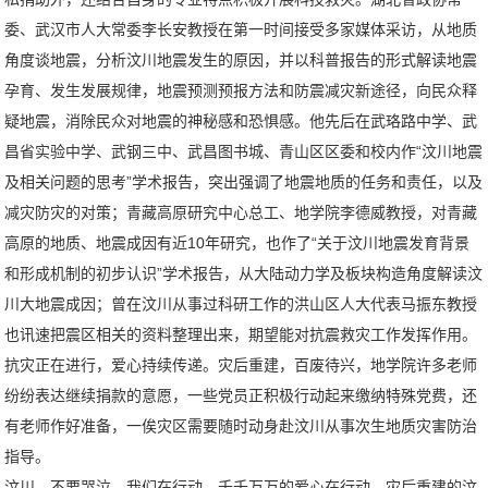
委、武汉市人大常委李长安教授在第一时间接受多家媒体采访，从地质
角度谈地震，分析汶川地震发生的原因，并以科普报告的形式解读地震
孕育、发生发展规律，地震预测预报方法和防震减灾新途径，向民众释
疑地震，消除民众对地震的神秘感和恐惧感。他先后在武珞路中学、武
昌省实验中学、武钢三中、武昌图书城、青山区区委和校内作“汶川地震
及相关问题的思考”学术报告，突出强调了地震地质的任务和责任，以及
减灾防灾的对策；青藏高原研究中心总工、地学院李德威教授，对青藏
高原的地质、地震成因有近10年研究，也作了“关于汶川地震发育背景
和形成机制的初步认识”学术报告，从大陆动力学及板块构造角度解读汶
川大地震成因；曾在汶川从事过科研工作的洪山区人大代表马振东教授
也讯速把震区相关的资料整理出来，期望能对抗震救灾工作发挥作用。
抗灾正在进行，爱心持续传递。灾后重建，百废待兴，地学院许多老师
纷纷表达继续捐款的意愿，一些党员正积极行动起来缴纳特殊党费，还
有老师作好准备，一俟灾区需要随时动身赴汶川从事次生地质灾害防治
指导。
汶川，不要哭泣，我们在行动，千千万万的爱心在行动，灾后重建的汶